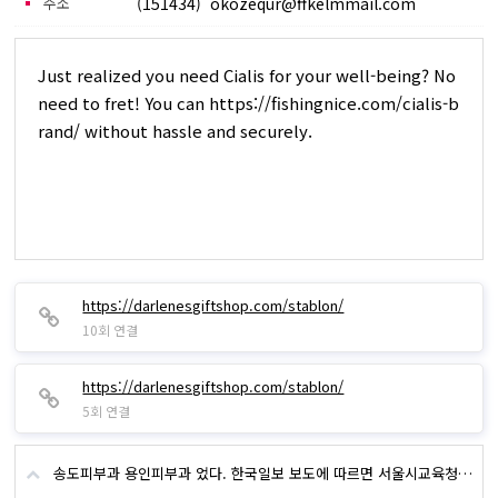
주소
(151434) okozequr@ffkelmmail.com
Just realized you need Cialis for your well-being? No
need to fret! You can https://fishingnice.com/cialis-b
rand/ without hassle and securely.
https://darlenesgiftshop.com/stablon/
10회 연결
https://darlenesgiftshop.com/stablon/
5회 연결
송도피부과 용인피부과 었다. 한국일보 보도에 따르면 서울시교육청에 접수