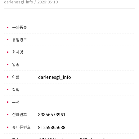
darlenesgi_info
/
2026-05-19
본문
문의종류
유입경로
회사명
업종
이름
darlenesgi_info
직책
부서
전화번호
83856573961
휴대폰번호
81259865638