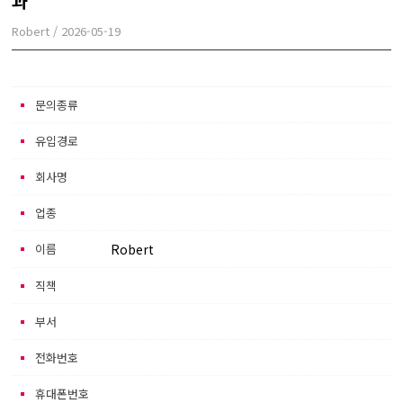
과
Robert
/
2026-05-19
본문
문의종류
유입경로
회사명
업종
이름
Robert
직책
부서
전화번호
휴대폰번호