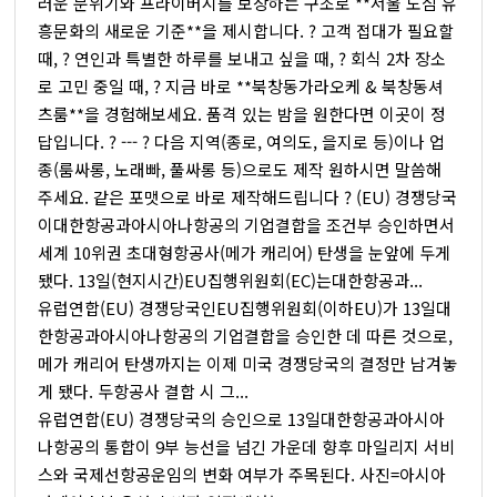
러운 분위기와 프라이버시를 보장하는 구조로 **서울 도심 유
흥문화의 새로운 기준**을 제시합니다. ? 고객 접대가 필요할
때, ? 연인과 특별한 하루를 보내고 싶을 때, ? 회식 2차 장소
로 고민 중일 때, ? 지금 바로 **북창동가라오케 & 북창동셔
츠룸**을 경험해보세요. 품격 있는 밤을 원한다면 이곳이 정
답입니다. ? --- ? 다음 지역(종로, 여의도, 을지로 등)이나 업
종(룸싸롱, 노래빠, 풀싸롱 등)으로도 제작 원하시면 말씀해
주세요. 같은 포맷으로 바로 제작해드립니다 ? (EU) 경쟁당국
이대한항공과아시아나항공의 기업결합을 조건부 승인하면서
세계 10위권 초대형항공사(메가 캐리어) 탄생을 눈앞에 두게
됐다. 13일(현지시간)EU집행위원회(EC)는대한항공과...
유럽연합(EU) 경쟁당국인EU집행위원회(이하EU)가 13일대
한항공과아시아나항공의 기업결합을 승인한 데 따른 것으로,
메가 캐리어 탄생까지는 이제 미국 경쟁당국의 결정만 남겨놓
게 됐다. 두항공사 결합 시 그...
유럽연합(EU) 경쟁당국의 승인으로 13일대한항공과아시아
나항공의 통합이 9부 능선을 넘긴 가운데 향후 마일리지 서비
스와 국제선항공운임의 변화 여부가 주목된다. 사진=아시아