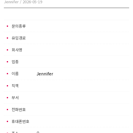
Jennifer
/
2026-05-19
본문
문의종류
유입경로
회사명
업종
이름
Jennifer
직책
부서
전화번호
휴대폰번호