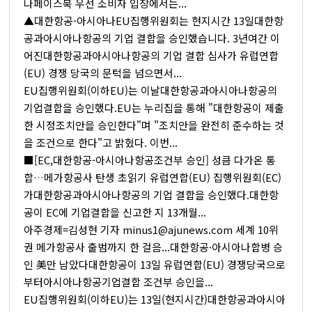
나페이스북 우선 소비자 입장에서는...
▲대한항공-아시아나EU집행위원회는 현지시간 13일대한항
공과아시아나항공의 기업 결합을 승인했습니다. 3년여간 이
어진대한항공과아시아나항공의 기업 결합 심사가 유럽연합
(EU) 경쟁 당국의 문턱을 넘으면서...
EU집행위원회(이하EU)는 이날대한항공과아시아나항공의
기업결합을 승인했다.EU는 누리집을 통해 "대한항공이 제출
한 시정조치안을 승인한다"며 "조치안을 완전히 준수하는 것
을 조건으로 한다"고 밝혔다. 이번...
■[EC,대한항공-아시아나항공조건부 승인] 성큼 다가온 통
합…메가항공사 탄생 초읽기 유럽연합(EU) 집행위원회(EC)
가대한항공과아시아나항공의 기업 결합을 승인했다.대한항
공이 EC에 기업결합을 신고한 지 13개월...
아주경제=김성현 기자 minus1@ajunews.com 세계 10위
권 메가항공사 출범까지 한 걸음...대한항공·아시아나합병 승
인 美만 남았다대한항공이 13일 유럽연합(EU) 경쟁당국으로
부터아시아나항공기업결합 조건부 승인을...
EU집행위원회(이하EU)는 13일(현지시간)대한항공과아시아