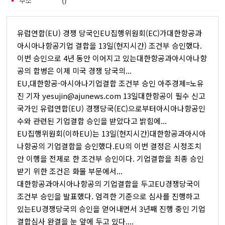
주소
()
유럽연합(EU) 경쟁 당국인EU집행위원회(EC)가대한항공과
아시아나항공기업 결합을 13일(현지시간) 조건부 승인했다.
이번 승인으로 4년 동안 이어지고 있는대한항공과아시아나항
공의 합병은 이제 미국 경쟁 당국의...
EU,대한항공-아시아나기업결합 조건부 승인 아주경제=노유
진 기자 yesujin@ajunews.com 13일대한항공이 필수 신고
국가인 유럽연합(EU) 경쟁당국(EC)으로부터아시아나항공인
수와 관련된 기업결합 승인을 받았다고 밝힘에...
EU집행위원회(이하EU)는 13일(현지시간)대한항공과아시아
나항공의 기업결합을 승인했다.EU의 이번 결정은 시정조치
안 이행을 전제로 한 조건부 승인이다. 기업결합을 최종 승인
받기 위한 조건은 화물 부문에서...
대한항공과아시아나항공의 기업결합을 두고EU경쟁당국이
조건부 승인을 발표했다. 엄격한 기준으로 심사를 진행하고
있는EU경쟁당국의 승인을 얻어내면서 3년째 진행 중인 기업
결합심사 완결을 눈 앞에 두고 있다....