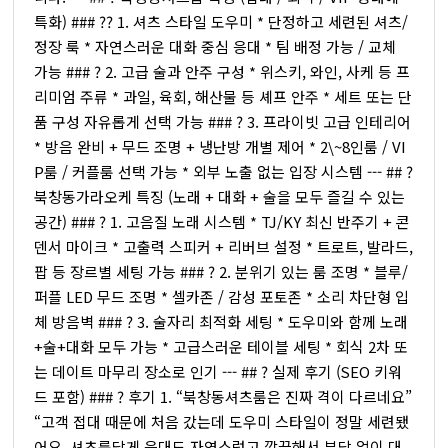
특화) ### ?‍? 1. 셔츠 스타일 도우미 * 단정하고 세련된 셔츠/
정장 룩 * 자연스러운 대화 중심 응대 * 팀 배정 가능 / 교체
가능 ### ? 2. 고급 술과 안주 구성 * 위스키, 와인, 사케 등 프
리미엄 주류 * 과일, 육회, 해산물 등 셰프 안주 * 세트 또는 단
품 구성 자유롭게 선택 가능 ### ?️ 3. 프라이빗 고급 인테리어
* 방음 완비 + 무드 조명 + 냉난방 개별 제어 * 2\~8인룸 / VI
P룸 / 커플룸 선택 가능 * 외부 노출 없는 입장 시스템 --- ## ?
북창동가라오케 특징 (노래 + 대화 + 술을 모두 즐길 수 있는
공간) ### ? 1. 고음질 노래 시스템 * TJ/KY 최신 반주기 + 콘
덴서 마이크 * 고출력 스피커 + 리버브 설정 * 트로트, 발라드,
팝 등 장르별 세팅 가능 ### ? 2. 분위기 있는 룸 조명 * 블루/
퍼플 LED 무드 조명 * 셀카존 / 감성 포토존 * 소리 차단형 입
체 방음벽 ### ?️ 3. 술자리 최적화 세팅 * 도우미와 함께 노래
+술+대화 모두 가능 * 고급스러운 테이블 세팅 * 회식 2차 또
는 데이트 마무리 장소로 인기 --- ## ? 실제 후기 (SEO 키워
드 포함) ### ?️ 후기 1. “북창동셔츠룸은 진짜 격이 다르네요”
“고객 접대 때문에 처음 갔는데 도우미 스타일이 정말 세련됐
어요. 셔츠룸답게 응대도 자연스럽고 깔끔해서 부담 없이 대