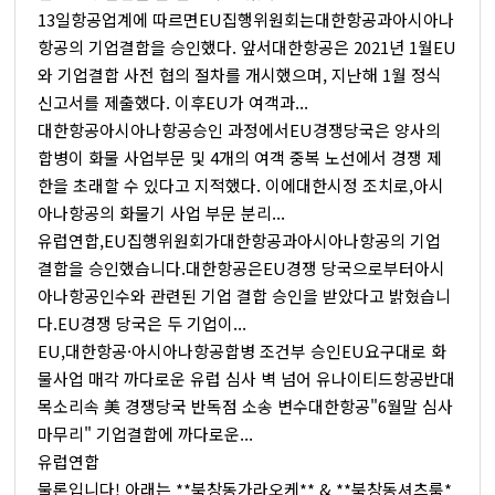
13일항공업계에 따르면EU집행위원회는대한항공과아시아나
항공의 기업결합을 승인했다. 앞서대한항공은 2021년 1월EU
와 기업결합 사전 협의 절차를 개시했으며, 지난해 1월 정식
신고서를 제출했다. 이후EU가 여객과...
대한항공아시아나항공승인 과정에서EU경쟁당국은 양사의
합병이 화물 사업부문 및 4개의 여객 중복 노선에서 경쟁 제
한을 초래할 수 있다고 지적했다. 이에대한시정 조치로,아시
아나항공의 화물기 사업 부문 분리...
유럽연합,EU집행위원회가대한항공과아시아나항공의 기업
결합을 승인했습니다.대한항공은EU경쟁 당국으로부터아시
아나항공인수와 관련된 기업 결합 승인을 받았다고 밝혔습니
다.EU경쟁 당국은 두 기업이...
EU,대한항공·아시아나항공합병 조건부 승인EU요구대로 화
물사업 매각 까다로운 유럽 심사 벽 넘어 유나이티드항공반대
목소리속 美 경쟁당국 반독점 소송 변수대한항공"6월말 심사
마무리" 기업결합에 까다로운...
유럽연합
물론입니다! 아래는 **북창동가라오케** & **북창동셔츠룸*