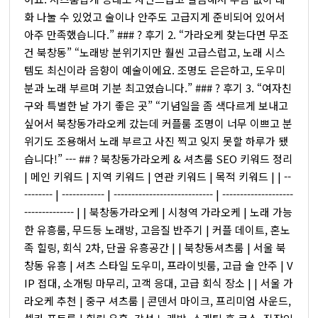
화 나눌 수 있었고 술이나 안주도 고급지게 준비되어 있어서
아주 만족했습니다.” ### ?️ 후기 2. “가라오케 찾는다면 무조
건 북창동” “노래방 분위기지만 훨씬 고급스럽고, 노래 시스
템도 최신이라 음향이 예술이에요. 조명도 은은하고, 도우미
분과 노래 부르며 기분 최고였습니다.” ### ?️ 후기 3. “여자친
구와 특별한 날 가기 좋은 곳” “기념일을 좀 색다르게 보내고
싶어서 북창동가라오케 갔는데 커플룸 조명이 너무 이쁘고 분
위기도 조용해서 노래 부르고 사진 찍고 잊지 못할 하루가 됐
습니다!” --- ## ? 북창동가라오케 & 셔츠룸 SEO 키워드 정리
| 메인 키워드 | 지역 키워드 | 연관 키워드 | 목적 키워드 | | --
-------- | ------------ | ---------------------------- | --------------------
-------------- | | 북창동가라오케 | 시청역 가라오케 | 노래 가능
한 유흥룸, 무드등 노래방, 고음질 반주기 | 커플 데이트, 혼노
족 힐링, 회식 2차, 단골 유흥공간 | | 북창동셔츠룸 | 서울 북
창동 유흥 | 셔츠 스타일 도우미, 프라이빗룸, 고급 술 안주 | V
IP 접대, 소개팅 마무리, 고객 응대, 고급 회식 장소 | | 서울 가
라오케 추천 | 중구 셔츠룸 | 콘덴서 마이크, 프리미엄 사운드,