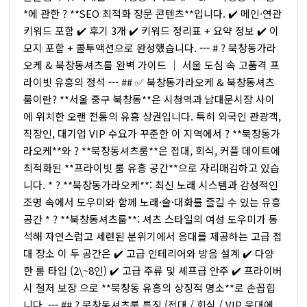
*에 관한 ? **SEO 최적화 장문 콘텐츠**입니다. ✔️ 메인·연관
키워드 포함 ✔️ 후기 3개 ✔️ 키워드 정리표 + 요약 정보 ✔️ 이
모지 포함 + 콜투액션으로 완성했습니다. --- # ? 북창동가라
오케 & 북창동셔츠룸 완벽 가이드 │ 서울 도심 속 고품격 프
라이빗 유흥의 정석 --- ## ✅ 북창동가라오케 & 북창동셔츠
룸이란? **서울 중구 북창동**은 시청역과 남대문시장 사이
에 위치한 오랜 전통의 유흥 상권입니다. 특히 외국인 관광객,
직장인, 대기업 VIP 수요가 꾸준한 이 지역에서 ? **북창동가
라오케**와 ? **북창동셔츠룸**은 접대, 회식, 커플 데이트에
최적화된 **프라이빗 룸 유흥 공간**으로 자리매김하고 있습
니다. * ? **북창동가라오케**: 최신 노래 시스템과 감성적인
조명 속에서 도우미와 함께 노래·술·대화를 즐길 수 있는 유흥
공간 * ? **북창동셔츠룸**: 셔츠 스타일의 여성 도우미가 동
석해 자연스럽고 세련된 분위기에서 응대를 제공하는 고급 접
대 장소 이 두 공간은 ✔️ 고급 인테리어와 방음 설계 ✔️ 다양
한 룸 타입 (2\~8인) ✔️ 고급 주류 및 셰프급 안주 ✔️ 프라이버
시 철저 보장 으로 **북창동 유흥의 상징적 명소**로 손꼽힙
니다. --- ## ? 북창동셔츠룸 특징 (접대 / 회식 / VIP 응대에