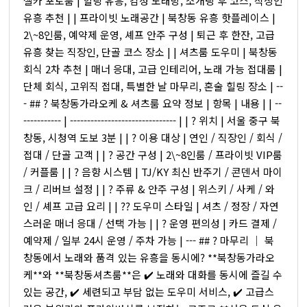
셀카 포토룸 | 힐링 유흥, 감성 노래방, 소개팅 후 코스, 직장인
유흥 추천 | | 프라이빗 노래공간 | 북창동 유흥 핫플레이스 |
2\~8인룸, 예약제 운영, 셰프 안주 구성 | 퇴근 후 한잔, 고급
유흥 찾는 직장인, 단골 코스 장소 | | 셔츠룸 도우미 | 북창동
회식 2차 추천 | 매너 응대, 고급 인테리어, 노래 가능 접대룸 |
단체 회식, 고위직 접대, 특별한 날 마무리, 혼술 힐링 장소 | --
- ## ? 북창동가라오케 & 셔츠룸 요약 정보 | 항목 | 내용 | | --
----------- | ------------------------------- | | ? 위치 | 서울 중구 북
창동, 시청역 도보 3분 | | ? 이용 대상 | 연인 / 직장인 / 회식 /
접대 / 단골 고객 | | ?️ 공간 구성 | 2\~8인룸 / 프라이빗 VIP룸
/ 커플룸 | | ? 음향 시스템 | TJ/KY 최신 반주기 / 콘덴서 마이
크 / 리버브 설정 | | ? 주류 & 안주 구성 | 위스키 / 사케 / 와
인 / 셰프 고급 요리 | | ?‍? 도우미 스타일 | 셔츠 / 정장 / 자연
스러운 매너 응대 / 선택 가능 | | ? 운영 편의성 | 카드 결제 /
예약제 / 일부 24시 운영 / 주차 가능 | --- ## ? 마무리 │ 북
창동에서 노래와 품격 있는 유흥을 동시에? **북창동가라오
케**와 **북창동셔츠룸**은 ✔️ 노래와 대화를 동시에 즐길 수
있는 공간, ✔️ 세련되고 부담 없는 도우미 서비스, ✔️ 고급스