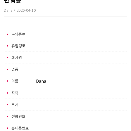
떤 팀을
Dana
/
2026-04-10
본문
문의종류
유입경로
회사명
업종
이름
Dana
직책
부서
전화번호
휴대폰번호